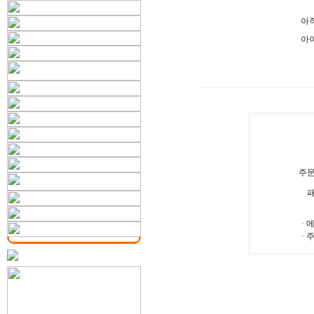
아직
아
주
·
· 