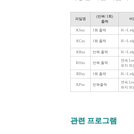
(반복/ 1회)
파일명
버
출력
KSxx
1회 출력
H->L ed
KCxx
1회 출력
H->L ed
KRxx
반복 출력
H->L ed
연속 Lo
KOxx
반복 출력
유지 되
RDxx
1회 출력
H->L ed
연속 Lo
KPxx
반복출력
유지 되
관련 프로그램