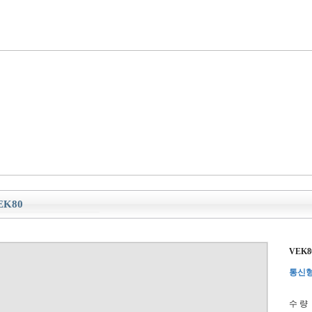
EK80
VEK8
통신형
수 량