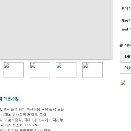
판매
제품
옵션
※수량별
1개
70,
의 기본사양
S232 통신을 이용한 통신전용 음원 출력 모듈
대 2048곡 MP3파일 저장 및 출력
테레오 앰프출력, 최대 4개 스피커 부착가능
 사이즈 최소화 80x50x20
부장치 제어용 출력포트 2채널 지원