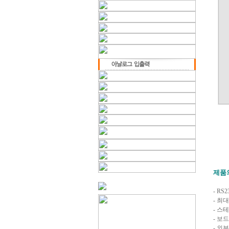
제품
- R
- 최
- 스
- 보드
- 외