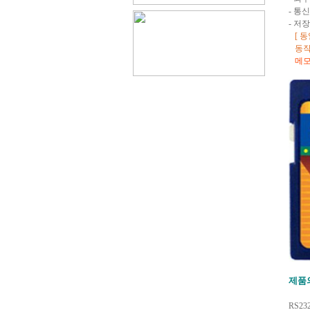
- 통
- 저
[ 동
동작하
메모리
제품
RS2