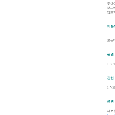
통신전
보드에
앰프가
제품
모듈테
관련
1. VEK
관련
1. VEK
음원
새로운