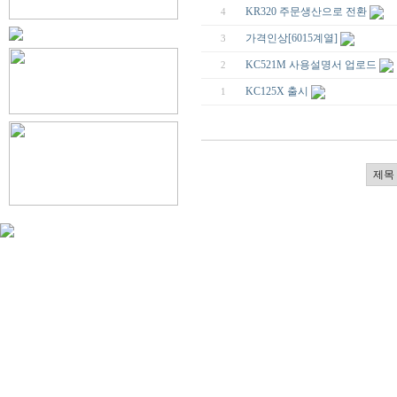
KR320 주문생산으로 전환
4
가격인상[6015계열]
3
KC521M 사용설명서 업로드
2
KC125X 출시
1